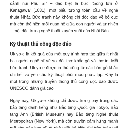
cảnh núi Phú Sĩ” – đặc biệt là bức “Sóng lớn ở
Kanagawa” (1831), một biểu tượng toàn cầu về nghệ
thuật Nhật. Bức tranh này không chỉ độc đáo về bố cục
mà còn thể hiện mối quan hệ giữa con người và tự nhiên
– một đặc trưng nghệ thuật xuyên suốt của Nhật Bản.
Kỹ thuật thủ công độc đáo
Ukiyo-e là kết quả của một quy trình hợp tác giữa ít nhất
ba người: nghệ sĩ vẽ sơ đồ, thợ khắc gỗ và thợ in. Mỗi
bức tranh Ukiyo-e được in thủ công từ các bản gỗ khắc
chi tiết và yêu cầu kỹ thuật phối màu phức tạp. Đây là
một trong những truyền thống thủ công độc đáo được
UNESCO đánh giá cao.
Ngày nay, Ukiyo-e không chỉ được trưng bày trong các
bảo tàng danh tiếng như Bảo tàng Quốc gia Tokyo, Bảo
tàng Anh (British Museum) hay Bảo tàng Nghệ thuật
Metropolitan (New York), mà còn truyền cảm hứng mạnh
mẽ cho các họa sĩ và nhà thiết kế hiện đại trên toàn thế