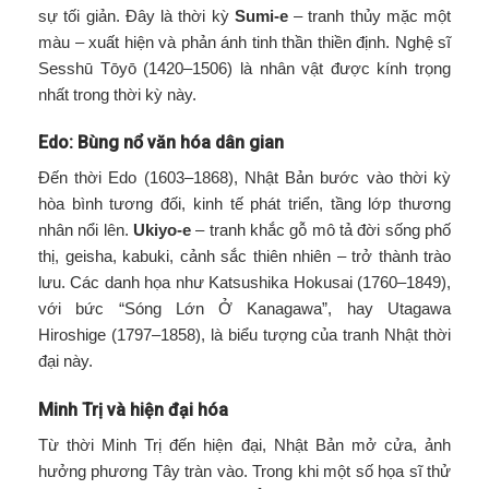
sự tối giản. Đây là thời kỳ
Sumi-e
– tranh thủy mặc một
màu – xuất hiện và phản ánh tinh thần thiền định. Nghệ sĩ
Sesshū Tōyō (1420–1506) là nhân vật được kính trọng
nhất trong thời kỳ này.
Edo: Bùng nổ văn hóa dân gian
Đến thời Edo (1603–1868), Nhật Bản bước vào thời kỳ
hòa bình tương đối, kinh tế phát triển, tầng lớp thương
nhân nổi lên.
Ukiyo-e
– tranh khắc gỗ mô tả đời sống phố
thị, geisha, kabuki, cảnh sắc thiên nhiên – trở thành trào
lưu. Các danh họa như Katsushika Hokusai (1760–1849),
với bức “Sóng Lớn Ở Kanagawa”, hay Utagawa
Hiroshige (1797–1858), là biểu tượng của tranh Nhật thời
đại này.
Minh Trị và hiện đại hóa
Từ thời Minh Trị đến hiện đại, Nhật Bản mở cửa, ảnh
hưởng phương Tây tràn vào. Trong khi một số họa sĩ thử