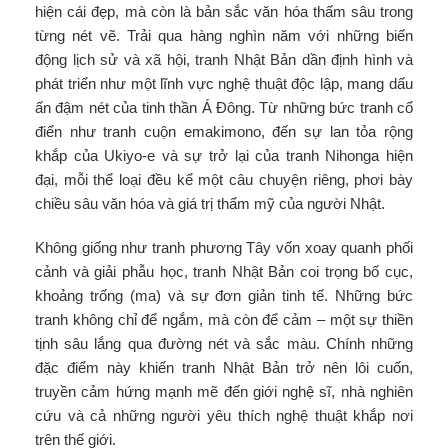
hiện cái đẹp, mà còn là bản sắc văn hóa thấm sâu trong
từng nét vẽ. Trải qua hàng nghìn năm với những biến
động lịch sử và xã hội, tranh Nhật Bản dần định hình và
phát triển như một lĩnh vực nghệ thuật độc lập, mang dấu
ấn đậm nét của tinh thần Á Đông. Từ những bức tranh cổ
điển như tranh cuộn emakimono, đến sự lan tỏa rộng
khắp của Ukiyo-e và sự trở lại của tranh Nihonga hiện
đại, mỗi thể loại đều kể một câu chuyện riêng, phơi bày
chiều sâu văn hóa và giá trị thẩm mỹ của người Nhật.
Không giống như tranh phương Tây vốn xoay quanh phối
cảnh và giải phẫu học, tranh Nhật Bản coi trọng bố cục,
khoảng trống (ma) và sự đơn giản tinh tế. Những bức
tranh không chỉ để ngắm, mà còn để cảm – một sự thiền
tịnh sâu lắng qua đường nét và sắc màu. Chính những
đặc điểm này khiến tranh Nhật Bản trở nên lôi cuốn,
truyền cảm hứng mạnh mẽ đến giới nghệ sĩ, nhà nghiên
cứu và cả những người yêu thích nghệ thuật khắp nơi
trên thế giới.