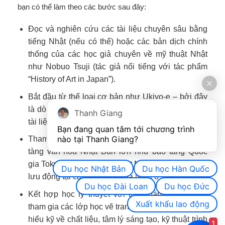
bạn có thể làm theo các bước sau đây:
Đọc và nghiên cứu các tài liệu chuyên sâu bằng
tiếng Nhật (nếu có thể) hoặc các bản dịch chính
thống của các học giả chuyên về mỹ thuật Nhật
như Nobuo Tsuji (tác giả nổi tiếng với tác phẩm
“History of Art in Japan”).
Bắt đầu từ thể loại cơ bản như Ukiyo-e – bởi đây
là dòng tranh gần gũi, dễ tiếp cận nhất, với nhiều
Thanh Giang
tài liệu phong phú và hình ảnh rõ ràng.
Bạn đang quan tâm tới chương trình 
nào tại Thanh Giang? 
Tham dự các buổi triển lãm tranh Nhật tại bảo
tàng văn hóa Nhật Bản lớn như bảo tàng Quốc
gia Tokyo, Bảo tàng Mỹ thuật MOA, hoặc triển lãm
Du học Nhật Bản
Du học Hàn Quốc
lưu động tại các viện văn hóa Nhật ở nước ngoài.
Du học Đài Loan
Du học Đức
Kết hợp học lý thuyết với thực hành – nên thử
Xuất khẩu lao động
tham gia các lớp học vẽ tranh Sumi-e, Nihonga để
hiểu kỹ về chất liệu, tâm lý sáng tạo, kỹ thuật trình
1