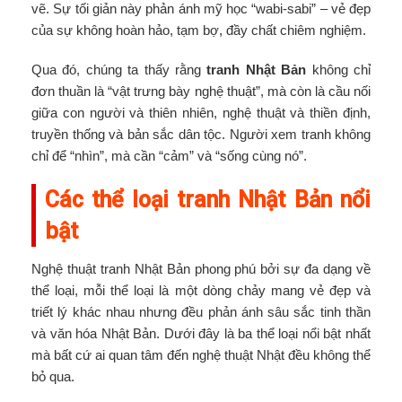
vẽ. Sự tối giản này phản ánh mỹ học “wabi-sabi” – vẻ đẹp
của sự không hoàn hảo, tạm bợ, đầy chất chiêm nghiệm.
Qua đó, chúng ta thấy rằng
tranh Nhật Bản
không chỉ
đơn thuần là “vật trưng bày nghệ thuật”, mà còn là cầu nối
giữa con người và thiên nhiên, nghệ thuật và thiền định,
truyền thống và bản sắc dân tộc. Người xem tranh không
chỉ để “nhìn”, mà cần “cảm” và “sống cùng nó”.
Các thể loại tranh Nhật Bản nổi
bật
Nghệ thuật tranh Nhật Bản phong phú bởi sự đa dạng về
thể loại, mỗi thể loại là một dòng chảy mang vẻ đẹp và
triết lý khác nhau nhưng đều phản ánh sâu sắc tinh thần
và văn hóa Nhật Bản. Dưới đây là ba thể loại nổi bật nhất
mà bất cứ ai quan tâm đến nghệ thuật Nhật đều không thể
bỏ qua.