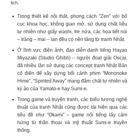
lịch.
Trong thiết kế nội thất, phong cách “Zen” với bố
cục khoa học, không gian mở, sử dụng chất liệu
tự nhiên như giấy washi, tre nứa, các họa tiết núi
– trăng – mai – lan đều có nền tảng từ tranh Nhật.
Ở lĩnh vực điện ảnh, đạo diễn danh tiếng Hayao
Miyazaki (Studio Ghibli) – người đoạt giải Oscar,
đã nhiều lần sử dụng các concept tranh Nhật Bản
cổ điển để xây dựng bối cảnh phim “Mononoke
Hime”, “Spirited Away” mang đậm chất tự nhiên và
kỳ ảo của Yamato-e hay Sumi-e.
Trong game và truyện tranh, các biểu tượng nghệ
thuật của tranh Nhật cũng được tái hiện qua các
tiêu đề như “Okami” – game nổi tiếng lấy cảm
hứng từ thần thoại và mỹ thuật Sumi-e truyền
thống.