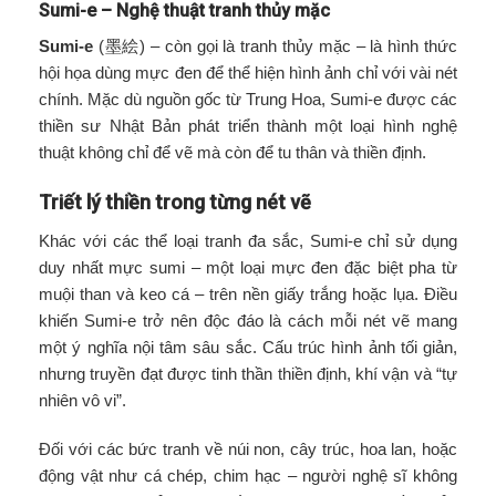
Sumi-e – Nghệ thuật tranh thủy mặc
Sumi-e
(墨絵) – còn gọi là tranh thủy mặc – là hình thức
hội họa dùng mực đen để thể hiện hình ảnh chỉ với vài nét
chính. Mặc dù nguồn gốc từ Trung Hoa, Sumi-e được các
thiền sư Nhật Bản phát triển thành một loại hình nghệ
thuật không chỉ để vẽ mà còn để tu thân và thiền định.
Triết lý thiền trong từng nét vẽ
Khác với các thể loại tranh đa sắc, Sumi-e chỉ sử dụng
duy nhất mực sumi – một loại mực đen đặc biệt pha từ
muội than và keo cá – trên nền giấy trắng hoặc lụa. Điều
khiến Sumi-e trở nên độc đáo là cách mỗi nét vẽ mang
một ý nghĩa nội tâm sâu sắc. Cấu trúc hình ảnh tối giản,
nhưng truyền đạt được tinh thần thiền định, khí vận và “tự
nhiên vô vi”.
Đối với các bức tranh về núi non, cây trúc, hoa lan, hoặc
động vật như cá chép, chim hạc – người nghệ sĩ không