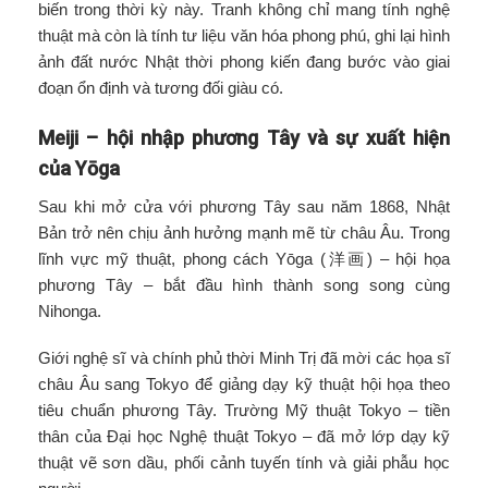
biến trong thời kỳ này. Tranh không chỉ mang tính nghệ
thuật mà còn là tính tư liệu văn hóa phong phú, ghi lại hình
ảnh đất nước Nhật thời phong kiến đang bước vào giai
đoạn ổn định và tương đối giàu có.
Meiji – hội nhập phương Tây và sự xuất hiện
của Yōga
Sau khi mở cửa với phương Tây sau năm 1868, Nhật
Bản trở nên chịu ảnh hưởng mạnh mẽ từ châu Âu. Trong
lĩnh vực mỹ thuật, phong cách Yōga (洋画) – hội họa
phương Tây – bắt đầu hình thành song song cùng
Nihonga.
Giới nghệ sĩ và chính phủ thời Minh Trị đã mời các họa sĩ
châu Âu sang Tokyo để giảng dạy kỹ thuật hội họa theo
tiêu chuẩn phương Tây. Trường Mỹ thuật Tokyo – tiền
thân của Đại học Nghệ thuật Tokyo – đã mở lớp dạy kỹ
thuật vẽ sơn dầu, phối cảnh tuyến tính và giải phẫu học