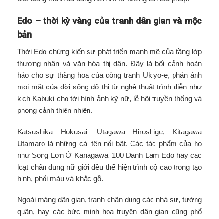
Edo – thời kỳ vàng của tranh dân gian và mộc
bản
Thời Edo chứng kiến sự phát triển mạnh mẽ của tầng lớp
thương nhân và văn hóa thị dân. Đây là bối cảnh hoàn
hảo cho sự thăng hoa của dòng tranh Ukiyo-e, phản ánh
mọi mặt của đời sống đô thị từ nghệ thuật trình diễn như
kịch Kabuki cho tới hình ảnh kỹ nữ, lễ hội truyền thống và
phong cảnh thiên nhiên.
Katsushika Hokusai, Utagawa Hiroshige, Kitagawa
Utamaro là những cái tên nổi bật. Các tác phẩm của họ
như Sóng Lớn Ở Kanagawa, 100 Danh Lam Edo hay các
loạt chân dung nữ giới đều thể hiện trình độ cao trong tạo
hình, phối màu và khắc gỗ.
Ngoài mảng dân gian, tranh chân dung các nhà sư, tướng
quân, hay các bức minh họa truyện dân gian cũng phổ