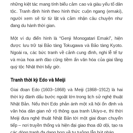
những kiệt tác mang tính biểu cảm cao và giàu yếu tố dân
tộc. Tranh định hình theo hình thức cuộn ngang (emaki),
người xem sẽ từ từ lật và cảm nhận câu chuyện như
đang du hành thời gian.
Một ví dụ điển hình là “Genji Monogatari Emaki”, hiện
được lưu trữ tại Bảo tàng Tokugawa và Bảo tàng Kyoto.
Ngoài ra, các bức tranh về cảnh cung đình, nghi lễ tế tự
và mùa hoa anh đào cũng tiềm ẩn văn hóa của giai tầng
quý tộc Nhật thời bấy giờ.
Tranh thời kỳ Edo và Meiji
Giai đoạn Edo (1603–1868) và Meiji (1868–1912) là hai
thời kỳ đánh dấu bước ngoặt lớn trong lịch sử nghệ thuật
Nhật Bản. Nếu thời Edo phản ánh một xã hội ổn định và
văn hóa dân gian nở rộ thông qua tranh Ukiyo-e, thì thời
Meiji đưa nghệ thuật Nhật Bản tới một giai đoạn chuyển
tiếp – nơi truyền thống và hiện đại giao thoa dữ dội, tạo ra
các dòng tranh đa dạng hơn về tư tưởng lẫn bút pháp.