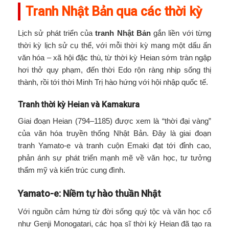
Tranh Nhật Bản qua các thời kỳ
Lịch sử phát triển của
tranh Nhật Bản
gắn liền với từng
thời kỳ lịch sử cụ thể, với mỗi thời kỳ mang một dấu ấn
văn hóa – xã hội đặc thù, từ thời kỳ Heian sớm tràn ngập
hơi thở quy phạm, đến thời Edo rộn ràng nhịp sống thị
thành, rồi tới thời Minh Trị hào hứng với hội nhập quốc tế.
Tranh thời kỳ Heian và Kamakura
Giai đoạn Heian (794–1185) được xem là “thời đại vàng”
của văn hóa truyền thống Nhật Bản. Đây là giai đoạn
tranh Yamato-e và tranh cuộn Emaki đạt tới đỉnh cao,
phản ánh sự phát triển mạnh mẽ về văn học, tư tưởng
thẩm mỹ và kiến trúc cung đình.
Yamato-e: Niềm tự hào thuần Nhật
Với nguồn cảm hứng từ đời sống quý tộc và văn học cổ
như Genji Monogatari, các họa sĩ thời kỳ Heian đã tạo ra