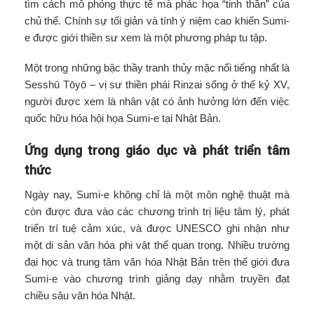
tìm cách mô phỏng thực tế mà phác họa “tinh thần” của
chủ thể. Chính sự tối giản và tính ý niệm cao khiến Sumi-
e được giới thiền sư xem là một phương pháp tu tập.
Một trong những bậc thầy tranh thủy mặc nổi tiếng nhất là
Sesshū Tōyō – vị sư thiền phái Rinzai sống ở thế kỷ XV,
người được xem là nhân vật có ảnh hưởng lớn đến việc
quốc hữu hóa hội họa Sumi-e tại Nhật Bản.
Ứng dụng trong giáo dục và phát triển tâm
thức
Ngày nay, Sumi-e không chỉ là một môn nghệ thuật mà
còn được đưa vào các chương trình trị liệu tâm lý, phát
triển trí tuệ cảm xúc, và được UNESCO ghi nhận như
một di sản văn hóa phi vật thể quan trọng. Nhiều trường
đại học và trung tâm văn hóa Nhật Bản trên thế giới đưa
Sumi-e vào chương trình giảng dạy nhằm truyền đạt
chiều sâu văn hóa Nhật.