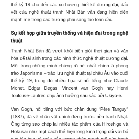
thế kỷ 19 cho đến các xu hướng thiết kế đương đại, dấu
vết của nghệ thuật tranh Nhật Bản vẫn đang hiện diện
mạnh mẽ trong các trường phái sáng tạo toàn cầu.
Sự kết hợp giữa truyền thống và hiện đại trong nghệ
thuật
Tranh Nhật Bản đã vượt khỏi biên giới thời gian và văn
hóa để tái sinh trong các hình thức nghệ thuật đương đại.
Một trong những minh chứng rõ nét nhất chính là phong
trào Japonisme – trào lưu nghệ thuật tại châu Âu vào cuối
thế kỷ 19, trong đó nhiều họa sĩ nổi tiếng như Claude
Monet, Edgar Degas, Vincent van Gogh hay Henri
Toulouse-Lautrec chịu ảnh hưởng sâu sắc bởi Ukiyo-e.
Van Gogh, nổi tiếng với bức chân dung “Père Tanguy”
(1887), đã vẽ nhân vật chính đứng trước nền tranh Nhật.
Ông từng sao chép lại nhiều tác phẩm của Hiroshige và
Hokusai như một cách thể hiện lòng kính trọng đối với bố
cục táo bạo và màu sắc tương phản mạnh mẽ của tranh