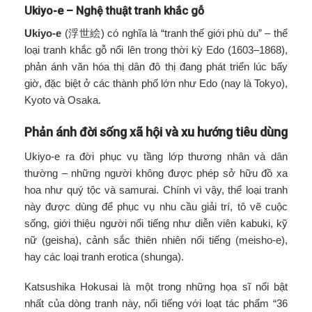
Ukiyo-e – Nghệ thuật tranh khắc gỗ
Ukiyo-e
(浮世絵) có nghĩa là “tranh thế giới phù du” – thể
loại tranh khắc gỗ nổi lên trong thời kỳ Edo (1603–1868),
phản ánh văn hóa thị dân đô thị đang phát triển lúc bấy
giờ, đặc biệt ở các thành phố lớn như Edo (nay là Tokyo),
Kyoto và Osaka.
Phản ánh đời sống xã hội và xu hướng tiêu dùng
Ukiyo-e ra đời phục vụ tầng lớp thương nhân và dân
thường – những người không được phép sở hữu đồ xa
hoa như quý tộc và samurai. Chính vì vậy, thể loại tranh
này được dùng để phục vụ nhu cầu giải trí, tô vẽ cuộc
sống, giới thiệu người nổi tiếng như diễn viên kabuki, kỹ
nữ (geisha), cảnh sắc thiên nhiên nổi tiếng (meisho-e),
hay các loại tranh erotica (shunga).
Katsushika Hokusai là một trong những họa sĩ nổi bật
nhất của dòng tranh này, nổi tiếng với loạt tác phẩm “36