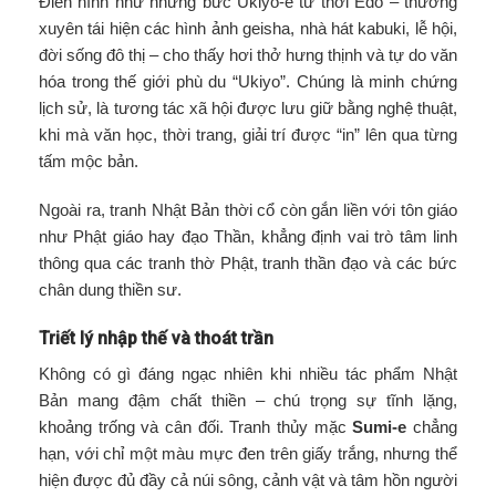
Điển hình như những bức Ukiyo-e từ thời Edo – thường
xuyên tái hiện các hình ảnh geisha, nhà hát kabuki, lễ hội,
đời sống đô thị – cho thấy hơi thở hưng thịnh và tự do văn
hóa trong thế giới phù du “Ukiyo”. Chúng là minh chứng
lịch sử, là tương tác xã hội được lưu giữ bằng nghệ thuật,
khi mà văn học, thời trang, giải trí được “in” lên qua từng
tấm mộc bản.
Ngoài ra, tranh Nhật Bản thời cổ còn gắn liền với tôn giáo
như Phật giáo hay đạo Thần, khẳng định vai trò tâm linh
thông qua các tranh thờ Phật, tranh thần đạo và các bức
chân dung thiền sư.
Triết lý nhập thế và thoát trần
Không có gì đáng ngạc nhiên khi nhiều tác phẩm Nhật
Bản mang đậm chất thiền – chú trọng sự tĩnh lặng,
khoảng trống và cân đối. Tranh thủy mặc
Sumi-e
chẳng
hạn, với chỉ một màu mực đen trên giấy trắng, nhưng thể
hiện được đủ đầy cả núi sông, cảnh vật và tâm hồn người