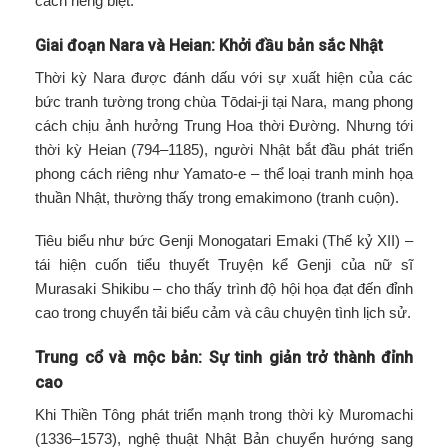
cách riêng biệt.
Giai đoạn Nara và Heian: Khởi đầu bản sắc Nhật
Thời kỳ Nara được đánh dấu với sự xuất hiện của các
bức tranh tường trong chùa Tōdai-ji tại Nara, mang phong
cách chịu ảnh hưởng Trung Hoa thời Đường. Nhưng tới
thời kỳ Heian (794–1185), người Nhật bắt đầu phát triển
phong cách riêng như Yamato-e – thể loại tranh minh họa
thuần Nhật, thường thấy trong emakimono (tranh cuộn).
Tiêu biểu như bức Genji Monogatari Emaki (Thế kỷ XII) –
tái hiện cuốn tiểu thuyết Truyện kể Genji của nữ sĩ
Murasaki Shikibu – cho thấy trình độ hội họa đạt đến đỉnh
cao trong chuyển tải biểu cảm và câu chuyện tình lịch sử.
Trung cổ và mộc bản: Sự tinh giản trở thành đỉnh
cao
Khi Thiền Tông phát triển mạnh trong thời kỳ Muromachi
(1336–1573), nghệ thuật Nhật Bản chuyển hướng sang