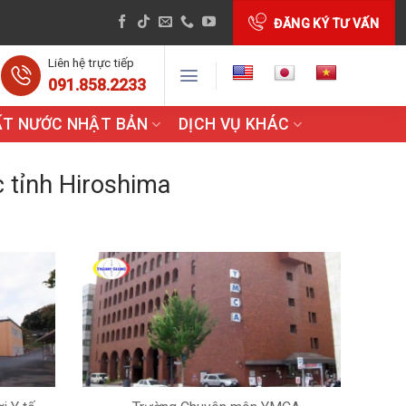
ĐĂNG KÝ TƯ VẤN
Liên hệ trực tiếp
091.858.2233
ẤT NƯỚC NHẬT BẢN
DỊCH VỤ KHÁC
 tỉnh Hiroshima