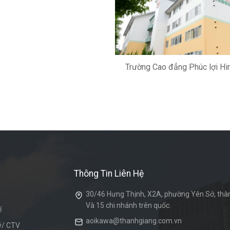
Trường Cao đẳng Phúc lợi Hi
Thông Tin Liên Hệ
30/46 Hưng Thịnh, X2A, phường Yên Sở, thàn
Và 15 chi nhánh trên quốc.
ế
aoikawa@thanhgiang.com.vn
lý/ CTV