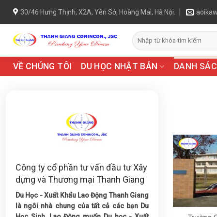
Chuyển
30/46 Hưng Thịnh, X2A, Yên Sở, Hoàng Mai, Hà Nội.
aoika
đến
nội
dung
VỀ CHÚNG TÔI
DU HỌC NHẬT BẢN
DANH SÁC
Công ty cổ phần tư vấn đầu tư Xây
dựng và Thương mại Thanh Giang
Du Học - Xuất Khẩu Lao Động Thanh Giang
là ngôi nhà chung của tất cả các bạn Du
Học Sinh, Lao Động muốn Du học - Xuất