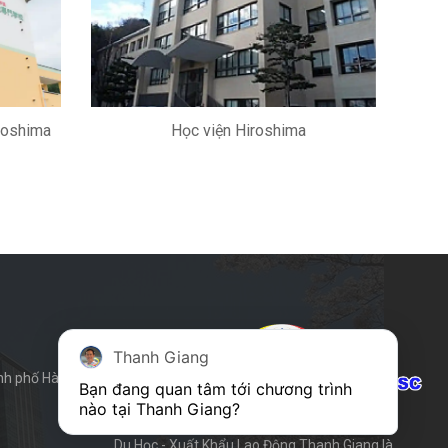
roshima
Học viện Hiroshima
Thanh Giang
h phố Hà Nội.
Bạn đang quan tâm tới chương trình 
nào tại Thanh Giang? 
Du Học - Xuất Khẩu Lao Động Thanh Giang là