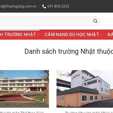
wa@thanhgiang.com.vn
091 858 2233
H TRƯỜNG NHẬT
CẨM NANG DU HỌC NHẬT
Đ
Danh sách trường Nhật thuộc