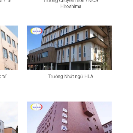
i Y tế
Trường Chuyên môn YMCA
Hiroshima
 tế
Trường Nhật ngữ HLA