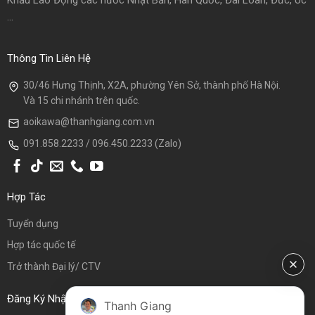
Khẩu Lao Động các nước Nhật Bản, Hàn Quốc, Đài Loan, Đức, Úc
...
Thông Tin Liên Hệ
30/46 Hưng Thịnh, X2A, phường Yên Sở, thành phố Hà Nội.
Và 15 chi nhánh trên quốc.
aoikawa@thanhgiang.com.vn
091.858.2233 / 096.450.2233 (Zalo)
Hợp Tác
Tuyển dụng
Hợp tác quốc tế
Trở thành Đại lý/ CTV
Đăng Ký Nhận Tin
Thanh Giang