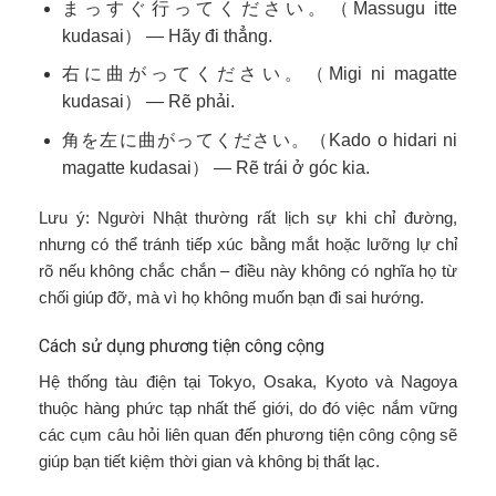
まっすぐ行ってください。（Massugu itte
kudasai） — Hãy đi thẳng.
右に曲がってください。（Migi ni magatte
kudasai） — Rẽ phải.
角を左に曲がってください。（Kado o hidari ni
magatte kudasai） — Rẽ trái ở góc kia.
Lưu ý: Người Nhật thường rất lịch sự khi chỉ đường,
nhưng có thể tránh tiếp xúc bằng mắt hoặc lưỡng lự chỉ
rõ nếu không chắc chắn – điều này không có nghĩa họ từ
chối giúp đỡ, mà vì họ không muốn bạn đi sai hướng.
Cách sử dụng phương tiện công cộng
Hệ thống tàu điện tại Tokyo, Osaka, Kyoto và Nagoya
thuộc hàng phức tạp nhất thế giới, do đó việc nắm vững
các cụm câu hỏi liên quan đến phương tiện công cộng sẽ
giúp bạn tiết kiệm thời gian và không bị thất lạc.