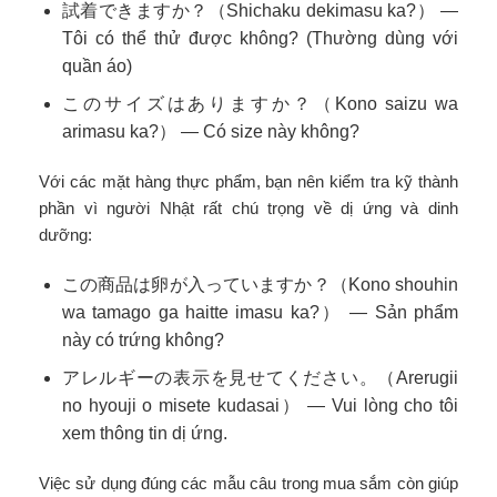
試着できますか？（Shichaku dekimasu ka?） —
Tôi có thể thử được không? (Thường dùng với
quần áo)
このサイズはありますか？（Kono saizu wa
arimasu ka?） — Có size này không?
Với các mặt hàng thực phẩm, bạn nên kiểm tra kỹ thành
phần vì người Nhật rất chú trọng về dị ứng và dinh
dưỡng:
この商品は卵が入っていますか？（Kono shouhin
wa tamago ga haitte imasu ka?） — Sản phẩm
này có trứng không?
アレルギーの表示を見せてください。（Arerugii
no hyouji o misete kudasai） — Vui lòng cho tôi
xem thông tin dị ứng.
Việc sử dụng đúng các mẫu câu trong mua sắm còn giúp