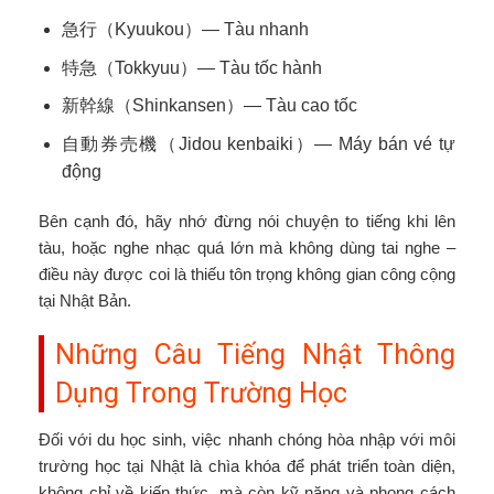
急行（Kyuukou）— Tàu nhanh
特急（Tokkyuu）— Tàu tốc hành
新幹線（Shinkansen）— Tàu cao tốc
自動券売機（Jidou kenbaiki）— Máy bán vé tự
động
Bên cạnh đó, hãy nhớ đừng nói chuyện to tiếng khi lên
tàu, hoặc nghe nhạc quá lớn mà không dùng tai nghe –
điều này được coi là thiếu tôn trọng không gian công cộng
tại Nhật Bản.
Những Câu Tiếng Nhật Thông
Dụng Trong Trường Học
Đối với du học sinh, việc nhanh chóng hòa nhập với môi
trường học tại Nhật là chìa khóa để phát triển toàn diện,
không chỉ về kiến thức, mà còn kỹ năng và phong cách