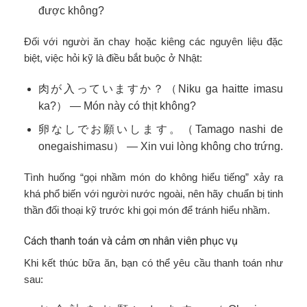
được không?
Đối với người ăn chay hoặc kiêng các nguyên liệu đặc
biệt, việc hỏi kỹ là điều bắt buộc ở Nhật:
肉が入っていますか？（Niku ga haitte imasu
ka?） — Món này có thịt không?
卵なしでお願いします。（Tamago nashi de
onegaishimasu） — Xin vui lòng không cho trứng.
Tình huống “gọi nhầm món do không hiểu tiếng” xảy ra
khá phổ biến với người nước ngoài, nên hãy chuẩn bị tinh
thần đối thoại kỹ trước khi gọi món để tránh hiểu nhầm.
Cách thanh toán và cảm ơn nhân viên phục vụ
Khi kết thúc bữa ăn, bạn có thể yêu cầu thanh toán như
sau: