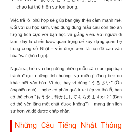
chào lại thể hiện sự tôn trọng.
Việc trả lời phù hợp sẽ giúp bạn gây thiện cảm mạnh mẽ.
Đối với du học sinh, việc dùng đúng mẫu câu còn tạo ấn
tượng tích cực với bạn học và giảng viên. Với người đi
làm, đây là chiến lược quan trọng để xây dựng quan hệ
trong công sở Nhật – vốn được xem là nơi đề cao văn
hóa “wa” (hòa hợp).
Ngoài ra, hiểu và dùng đúng những mẫu câu còn giúp bạn
tránh được những tình huống “vạ miệng” đáng tiếc do
khác biệt văn hóa. Ví dụ, thay vì dùng “うるさい” (Ồn
ào/phiền quá) – nghe có phần quá trực tiếp và thô lỗ, bạn
có thể chọn “もう少し静かにしてもらえますか？” (Bạn
có thể yên lặng một chút được không?) – mang tính lịch
sự hơn và dễ được chấp nhận.
Những Câu Tiếng Nhật Thông