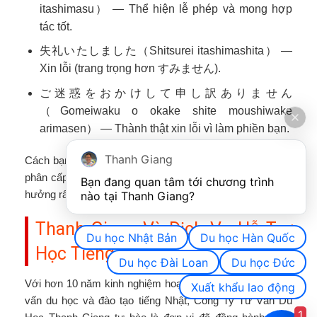
itashimasu） — Thể hiện lễ phép và mong hợp
tác tốt.
失礼いたしました（Shitsurei itashimashita） —
Xin lỗi (trang trọng hơn すみません).
ご迷惑をおかけして申し訳ありません
（Gomeiwaku o okake shite moushiwake
arimasen） — Thành thật xin lỗi vì làm phiền bạn.
Thanh Giang
Cách bạn dùng ngôn ngữ phản ánh sự tôn trọng hệ thống
phân cấp (senpai-kouhai, cấp trên – cấp dưới), từ đó ảnh
Bạn đang quan tâm tới chương trình 
hưởng rất lớn tới con đường sự nghiệp ở Nhật.
nào tại Thanh Giang? 
Thanh Giang Và Dịch Vụ Hỗ Trợ
Du học Nhật Bản
Du học Hàn Quốc
Học Tiếng Nhật
Du học Đài Loan
Du học Đức
Với hơn 10 năm kinh nghiệm hoạt động trong lĩnh vực tư
Xuất khẩu lao động
vấn du học và đào tạo tiếng Nhật, Công Ty Tư Vấn Du
1