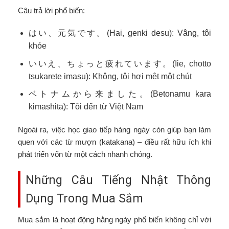
Câu trả lời phổ biến:
はい、元気です。(Hai, genki desu): Vâng, tôi
khỏe
いいえ、ちょっと疲れています。(Iie, chotto
tsukarete imasu): Không, tôi hơi mệt một chút
ベトナムから来ました。(Betonamu kara
kimashita): Tôi đến từ Việt Nam
Ngoài ra, việc học giao tiếp hàng ngày còn giúp bạn làm
quen với các từ mượn (katakana) – điều rất hữu ích khi
phát triển vốn từ một cách nhanh chóng.
Những Câu Tiếng Nhật Thông
Dụng Trong Mua Sắm
Mua sắm là hoạt động hằng ngày phổ biến không chỉ với