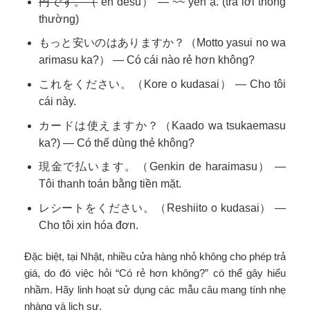
円です。（
en desu） — ~~ yên ạ. (trả lời thông
thường)
もっと安いのはありますか？（Motto yasui no wa
arimasu ka?） — Có cái nào rẻ hơn không?
これをください。（Kore o kudasai） — Cho tôi
cái này.
カードは使えますか？（Kaado wa tsukaemasu
ka?) — Có thể dùng thẻ không?
現金で払います。（Genkin de haraimasu） —
Tôi thanh toán bằng tiền mặt.
レシートをください。（Reshiito o kudasai） —
Cho tôi xin hóa đơn.
Đặc biệt, tại Nhật, nhiều cửa hàng nhỏ không cho phép trả
giá, do đó việc hỏi “Có rẻ hơn không?” có thể gây hiểu
nhầm. Hãy linh hoạt sử dụng các mẫu câu mang tính nhẹ
nhàng và lịch sự.