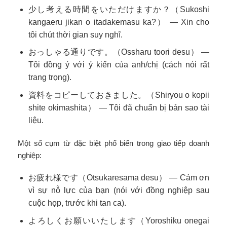
少し考える時間をいただけますか？（Sukoshi
kangaeru jikan o itadakemasu ka?） — Xin cho
tôi chút thời gian suy nghĩ.
おっしゃる通りです。（Ossharu toori desu） —
Tôi đồng ý với ý kiến của anh/chị (cách nói rất
trang trọng).
資料をコピーしておきました。（Shiryou o kopii
shite okimashita） — Tôi đã chuẩn bị bản sao tài
liệu.
Một số cụm từ đặc biệt phổ biến trong giao tiếp doanh
nghiệp:
お疲れ様です（Otsukaresama desu） — Cảm ơn
vì sự nỗ lực của bạn (nói với đồng nghiệp sau
cuộc họp, trước khi tan ca).
よろしくお願いいたします（Yoroshiku onegai