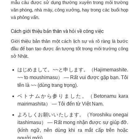
mẫu câu được sử dụng thường xuyên trong môi trường
văn phòng, nhà máy, công xưởng, hay trong các buổi họp
và phỏng vấn.
Cách giới thiệu bản thân và hỏi về công việc
Giới thiệu bản thân một cách lịch sự và rõ ràng là bước
đầu để bạn tạo được ấn tượng tốt trong môi trường công
sở Nhật.
はじめまして。~~と申します。（Hajimemashite.
~~ to moushimasu） — Rất vui được gặp bạn. Tôi
tên là ~~ (dùng trang trọng).
ベトナムから参りました。（Betonamu kara
mairimashita） — Tôi đến từ Việt Nam.
よろしくお願いいたします。（Yoroshiku onegai
itashimasu） — Rất mong nhận được sự giúp đỡ.
(kính ngữ, nên dùng khi ra mắt cấp trên hoặc
người mới).