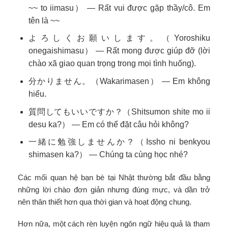
~~ to iimasu） — Rất vui được gặp thầy/cô. Em
tên là ~~
よろしくお願いします。（Yoroshiku
onegaishimasu） — Rất mong được giúp đỡ (lời
chào xã giao quan trọng trong mọi tình huống).
分かりません。（Wakarimasen） — Em không
hiểu.
質問してもいいですか？（Shitsumon shite mo ii
desu ka?） — Em có thể đặt câu hỏi không?
一緒に勉強しませんか？（Issho ni benkyou
shimasen ka?） — Chúng ta cùng học nhé?
Các mối quan hệ bạn bè tại Nhật thường bắt đầu bằng
những lời chào đơn giản nhưng đúng mực, và dần trở
nên thân thiết hơn qua thời gian và hoạt động chung.
Hơn nữa, một cách rèn luyện ngôn ngữ hiệu quả là tham