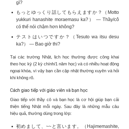
gì?
もっとゆっくり話してもらえますか？（Motto
yukkuri hanashite moraemasu ka?） — Thầy/cô
có thể nói chậm hơn không?
テストはいつですか？（Tesuto wa itsu desu
ka?） — Bao giờ thi?
Tại các trường Nhật, lịch học thường được công khai
theo học kỳ (2 kỳ chính/1 năm học) và có nhiều hoạt động
ngoại khóa, vì vậy bạn cần cập nhật thường xuyên và hỏi
khi không rõ.
Cách giao tiếp với giáo viên và bạn học
Giao tiếp với thầy cô và bạn học là cơ hội giúp bạn cải
thiện tiếng Nhật mỗi ngày. Sau đây là những mẫu câu
hiệu quả, thường dùng trong lớp:
初めまして、~~と言います。（Hajimemashite,