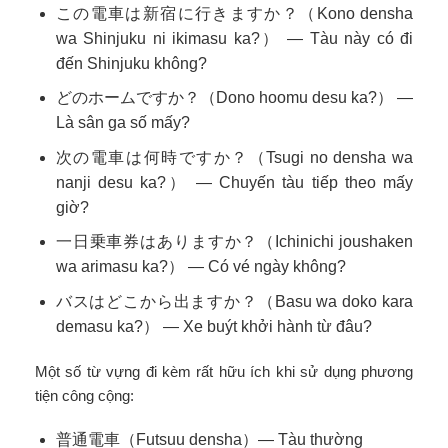
この電車は新宿に行きますか？（Kono densha
wa Shinjuku ni ikimasu ka?） — Tàu này có đi
đến Shinjuku không?
どのホームですか？（Dono hoomu desu ka?） —
Là sân ga số mấy?
次の電車は何時ですか？（Tsugi no densha wa
nanji desu ka?） — Chuyến tàu tiếp theo mấy
giờ?
一日乗車券はありますか？（Ichinichi joushaken
wa arimasu ka?） — Có vé ngày không?
バスはどこから出ますか？（Basu wa doko kara
demasu ka?） — Xe buýt khởi hành từ đâu?
Một số từ vựng đi kèm rất hữu ích khi sử dụng phương
tiện công cộng:
普通電車（Futsuu densha）— Tàu thường