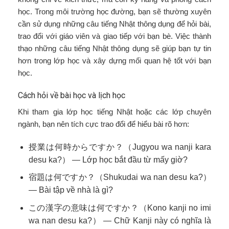
học. Trong môi trường học đường, bạn sẽ thường xuyên
cần sử dụng những câu tiếng Nhật thông dụng để hỏi bài,
trao đổi với giáo viên và giao tiếp với bạn bè. Việc thành
thạo những câu tiếng Nhật thông dụng sẽ giúp bạn tự tin
hơn trong lớp học và xây dựng mối quan hệ tốt với bạn
học.
Cách hỏi về bài học và lịch học
Khi tham gia lớp học tiếng Nhật hoặc các lớp chuyên
ngành, bạn nên tích cực trao đổi để hiểu bài rõ hơn:
授業は何時からですか？（Jugyou wa nanji kara
desu ka?） — Lớp học bắt đầu từ mấy giờ?
宿題は何ですか？（Shukudai wa nan desu ka?）
— Bài tập về nhà là gì?
この漢字の意味は何ですか？（Kono kanji no imi
wa nan desu ka?） — Chữ Kanji này có nghĩa là