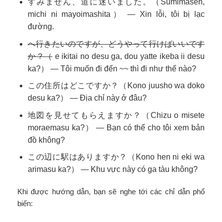
すみません、道に迷いました。（Sumimasen,
michi ni mayoimashita） — Xin lỗi, tôi bị lạc
đường.
へ行きたいのですが、どうやって行けばいいです
か？（
e ikitai no desu ga, dou yatte ikeba ii desu
ka?） — Tôi muốn đi đến ~~ thì đi như thế nào?
この住所はどこですか？（Kono juusho wa doko
desu ka?） — Địa chỉ này ở đâu?
地図を見せてもらえますか？（Chizu o misete
moraemasu ka?） — Bạn có thể cho tôi xem bản
đồ không?
この辺に駅はありますか？（Kono hen ni eki wa
arimasu ka?） — Khu vực này có ga tàu không?
Khi được hướng dẫn, bạn sẽ nghe tới các chỉ dẫn phổ
biến: