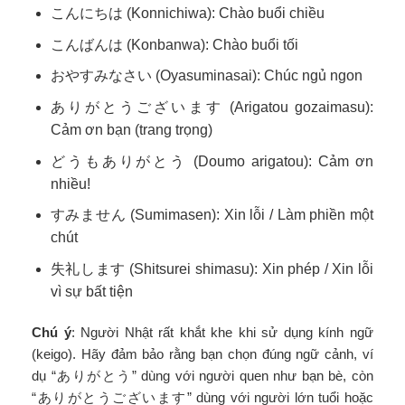
こんにちは (Konnichiwa): Chào buổi chiều
こんばんは (Konbanwa): Chào buổi tối
おやすみなさい (Oyasuminasai): Chúc ngủ ngon
ありがとうございます (Arigatou gozaimasu):
Cảm ơn bạn (trang trọng)
どうもありがとう (Doumo arigatou): Cảm ơn
nhiều!
すみません (Sumimasen): Xin lỗi / Làm phiền một
chút
失礼します (Shitsurei shimasu): Xin phép / Xin lỗi
vì sự bất tiện
Chú ý
: Người Nhật rất khắt khe khi sử dụng kính ngữ
(keigo). Hãy đảm bảo rằng bạn chọn đúng ngữ cảnh, ví
dụ “ありがとう” dùng với người quen như bạn bè, còn
“ありがとうございます” dùng với người lớn tuổi hoặc