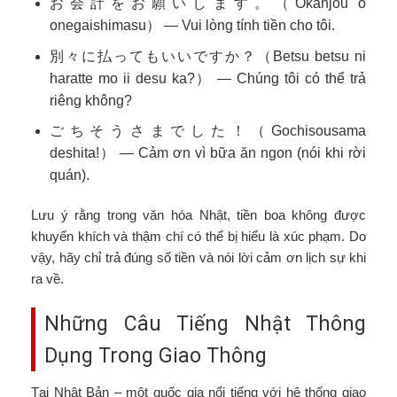
お会計をお願いします。（Okanjou o
onegaishimasu） — Vui lòng tính tiền cho tôi.
別々に払ってもいいですか？（Betsu betsu ni
haratte mo ii desu ka?） — Chúng tôi có thể trả
riêng không?
ごちそうさまでした！（Gochisousama
deshita!） — Cảm ơn vì bữa ăn ngon (nói khi rời
quán).
Lưu ý rằng trong văn hóa Nhật, tiền boa không được
khuyến khích và thậm chí có thể bị hiểu là xúc phạm. Do
vậy, hãy chỉ trả đúng số tiền và nói lời cảm ơn lịch sự khi
ra về.
Những Câu Tiếng Nhật Thông
Dụng Trong Giao Thông
Tại Nhật Bản – một quốc gia nổi tiếng với hệ thống giao