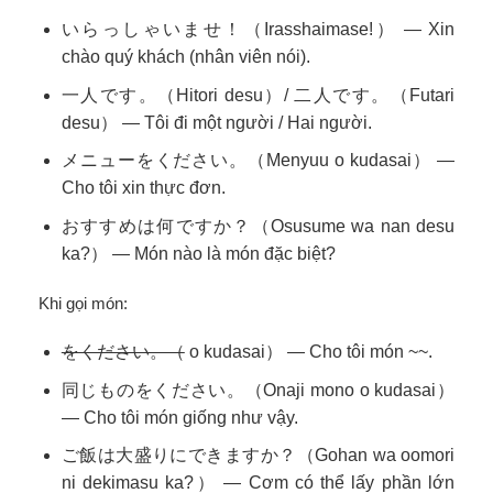
いらっしゃいませ！（Irasshaimase!） — Xin
chào quý khách (nhân viên nói).
一人です。（Hitori desu）/ 二人です。（Futari
desu） — Tôi đi một người / Hai người.
メニューをください。（Menyuu o kudasai） —
Cho tôi xin thực đơn.
おすすめは何ですか？（Osusume wa nan desu
ka?） — Món nào là món đặc biệt?
Khi gọi món:
をください。（
o kudasai） — Cho tôi món ~~.
同じものをください。（Onaji mono o kudasai）
— Cho tôi món giống như vậy.
ご飯は大盛りにできますか？（Gohan wa oomori
ni dekimasu ka?） — Cơm có thể lấy phần lớn