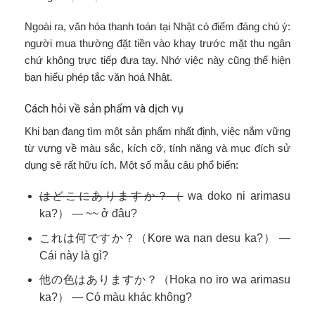
Ngoài ra, văn hóa thanh toán tại Nhật có điểm đáng chú ý:
người mua thường đặt tiền vào khay trước mặt thu ngân
chứ không trực tiếp đưa tay. Nhớ việc này cũng thể hiện
bạn hiểu phép tắc văn hoá Nhật.
Cách hỏi về sản phẩm và dịch vụ
Khi bạn đang tìm một sản phẩm nhất định, việc nắm vững
từ vựng về màu sắc, kích cỡ, tính năng và mục đích sử
dụng sẽ rất hữu ích. Một số mẫu câu phổ biến:
はどこにありますか？（
wa doko ni arimasu
ka?） — ~~ ở đâu?
これは何ですか？（Kore wa nan desu ka?） —
Cái này là gì?
他の色はありますか？（Hoka no iro wa arimasu
ka?） — Có màu khác không?