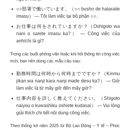
○○部署で働いています。（○○ busho de hataraite
imasu） — Tôi làm việc tại bộ phận ○○.
お仕事は何をされていますか？（Oshigoto wa
nani o sarete imasu ka?） — Công việc của
anh/chị là gì?
Trong các buổi phỏng vấn hoặc khi hỏi thông tin công việc
mới, bạn nên dùng các mẫu câu sau:
勤務時間は何時から何時までですか？（Kinmu
jikan wa nanji kara nanji made desu ka?） — Giờ
làm việc là từ mấy giờ đến mấy giờ?
仕事内容を詳しく教えてください。（Shigoto
naiyou o kuwashiku oshiete kudasai） — Vui lòng
giải thích chi tiết nội dung công việc.
Theo thống kê năm 2025 từ Bộ Lao Động – Y tế – Phúc