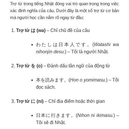
Trợ từ trong tiếng Nhật đóng vai trò quan trọng trong việc
xác định nghĩa của câu. Dưới đây là một số trợ từ cơ bản
mà người học cần nắm rõ ngay từ đầu:
Trợ từ は (wa)
– Chỉ chủ đề của câu
わたしは日本人です。(
Watashi wa
nihonjin desu.
) – Tôi là người Nhật.
Trợ từ を (o)
– Đánh dấu tân ngữ của động từ
本を読みます。(
Hon o yomimasu.
) – Tôi
đọc sách.
Trợ từ に (ni)
– Chỉ địa điểm hoặc thời gian
日本に行きます。(
Nihon ni ikimasu.
) –
Tôi sẽ đi Nhật.