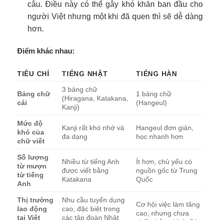
câu. Điều này có thể gây khó khăn ban đầu cho
người Việt nhưng một khi đã quen thì sẽ dễ dàng
hơn.
Điểm khác nhau:
TIÊU CHÍ
TIẾNG NHẬT
TIẾNG HÀN
3 bảng chữ
Bảng chữ
1 bảng chữ
(Hiragana, Katakana,
cái
(Hangeul)
Kanji)
Mức độ
Kanji rất khó nhớ và
Hangeul đơn giản,
khó của
đa dạng
học nhanh hơn
chữ viết
Số lượng
Nhiều từ tiếng Anh
Ít hơn, chủ yếu có
từ mượn
được viết bằng
nguồn gốc từ Trung
từ tiếng
Katakana
Quốc
Anh
Thị trường
Nhu cầu tuyển dụng
Cơ hội việc làm tăng
lao động
cao, đặc biệt trong
cao, nhưng chưa
tại Việt
các tập đoàn Nhật