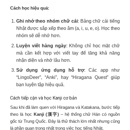
Cách học hiệu quả:
Ghi nhớ theo nhóm chữ cái
: Bảng chữ cái tiếng
Nhật được sắp xếp theo âm (a, i, u, e, o). Học theo
nhóm sẽ dễ nhớ hơn.
Luyện viết hàng ngày
: Không chỉ học mặt chữ
mà cần kết hợp với viết tay để tăng khả năng
nhận diện và nhớ lâu hơn.
Sử dụng ứng dụng hỗ trợ
: Các app như
“LingoDeer”, “Anki”, hay “Hiragana Quest” giúp
bạn luyện tập hiệu quả.
Cách tiếp cận và học Kanji cơ bản
Sau khi đã làm quen với Hiragana và Katakana, bước tiếp
theo là học
Kanji (漢字)
– hệ thống chữ Hán có nguồn
gốc từ Trung Quốc. Đây là thử thách lớn nhất nhưng cũng
là phần quan trọng nhất trong việc học tiếng Nhật.