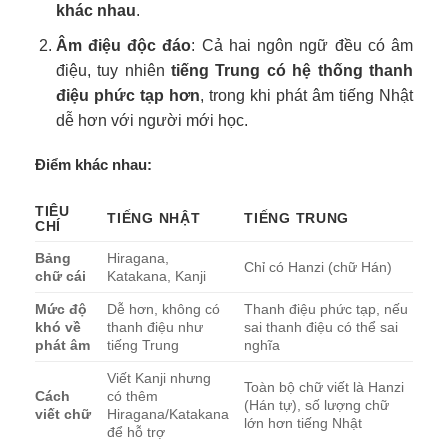
khác nhau
.
Âm điệu độc đáo
: Cả hai ngôn ngữ đều có âm
điệu, tuy nhiên
tiếng Trung có hệ thống thanh
điệu phức tạp hơn
, trong khi phát âm tiếng Nhật
dễ hơn với người mới học.
Điểm khác nhau:
TIÊU
TIẾNG NHẬT
TIẾNG TRUNG
CHÍ
Bảng
Hiragana,
Chỉ có Hanzi (chữ Hán)
chữ cái
Katakana, Kanji
Mức độ
Dễ hơn, không có
Thanh điệu phức tạp, nếu
khó về
thanh điệu như
sai thanh điệu có thể sai
phát âm
tiếng Trung
nghĩa
Viết Kanji nhưng
Toàn bộ chữ viết là Hanzi
Cách
có thêm
(Hán tự), số lượng chữ
viết chữ
Hiragana/Katakana
lớn hơn tiếng Nhật
để hỗ trợ