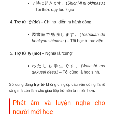
７時に起きます。(
Shichi-ji ni okimasu.
)
– Tôi thức dậy lúc 7 giờ.
Trợ từ で (de)
– Chỉ nơi diễn ra hành động
図書館で勉強します。(
Toshokan de
benkyou shimasu.
) – Tôi học ở thư viện.
Trợ từ も (mo)
– Nghĩa là “cũng”
わたしも学生です。(
Watashi mo
gakusei desu.
) – Tôi cũng là học sinh.
Sử dụng đúng
trợ từ
không chỉ giúp câu văn có nghĩa rõ
ràng mà còn làm cho giao tiếp trở nên tự nhiên hơn.
Phát âm và luyện nghe cho
người mới học