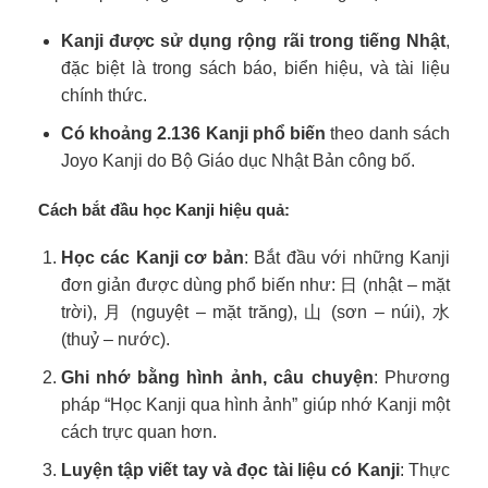
Kanji được sử dụng rộng rãi trong tiếng Nhật
,
đặc biệt là trong sách báo, biển hiệu, và tài liệu
chính thức.
Có khoảng 2.136 Kanji phổ biến
theo danh sách
Joyo Kanji do Bộ Giáo dục Nhật Bản công bố.
Cách bắt đầu học Kanji hiệu quả:
Học các Kanji cơ bản
: Bắt đầu với những Kanji
đơn giản được dùng phổ biến như: 日 (nhật – mặt
trời), 月 (nguyệt – mặt trăng), 山 (sơn – núi), 水
(thuỷ – nước).
Ghi nhớ bằng hình ảnh, câu chuyện
: Phương
pháp “Học Kanji qua hình ảnh” giúp nhớ Kanji một
cách trực quan hơn.
Luyện tập viết tay và đọc tài liệu có Kanji
: Thực