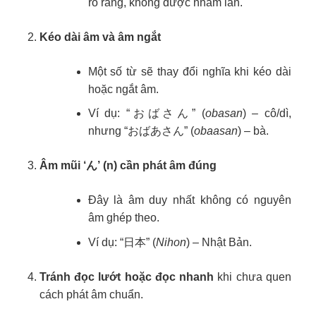
rõ ràng, không được nhầm lẫn.
Kéo dài âm và âm ngắt
Một số từ sẽ thay đổi nghĩa khi kéo dài
hoặc ngắt âm.
Ví dụ: “おばさん” (
obasan
) – cô/dì,
nhưng “おばあさん” (
obaasan
) – bà.
Âm mũi ‘ん’ (n) cần phát âm đúng
Đây là âm duy nhất không có nguyên
âm ghép theo.
Ví dụ: “日本” (
Nihon
) – Nhật Bản.
Tránh đọc lướt hoặc đọc nhanh
khi chưa quen
cách phát âm chuẩn.