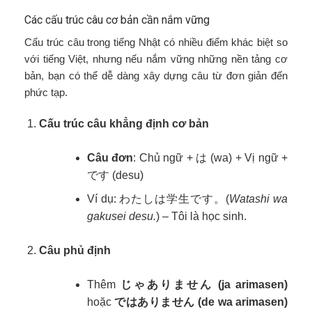
Các cấu trúc câu cơ bản cần nắm vững
Cấu trúc câu trong tiếng Nhật có nhiều điểm khác biệt so
với tiếng Việt, nhưng nếu nắm vững những nền tảng cơ
bản, bạn có thể dễ dàng xây dựng câu từ đơn giản đến
phức tạp.
Cấu trúc câu khẳng định cơ bản
Câu đơn
: Chủ ngữ + は (wa) + Vị ngữ +
です (desu)
Ví dụ: わたしは学生です。(
Watashi wa
gakusei desu.
) – Tôi là học sinh.
Câu phủ định
Thêm
じゃありません (ja arimasen)
hoặc
ではありません (de wa arimasen)