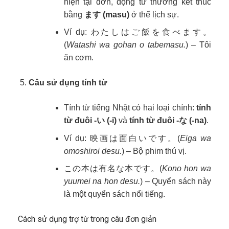
hiện tại đơn, động từ thường kết thúc
bằng
ます (masu)
ở thể lịch sự.
Ví dụ: わたしはご飯を食べます。
(
Watashi wa gohan o tabemasu.
) – Tôi
ăn cơm.
Câu sử dụng tính từ
Tính từ tiếng Nhật có hai loại chính:
tính
từ đuôi -い (-i)
và
tính từ đuôi -な (-na)
.
Ví dụ: 映画は面白いです。(
Eiga wa
omoshiroi desu.
) – Bộ phim thú vị.
この本は有名な本です。(
Kono hon wa
yuumei na hon desu.
) – Quyển sách này
là một quyển sách nổi tiếng.
Cách sử dụng trợ từ trong câu đơn giản