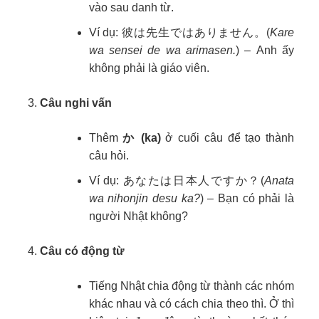
vào sau danh từ.
Ví dụ: 彼は先生ではありません。(
Kare
wa sensei de wa arimasen.
) – Anh ấy
không phải là giáo viên.
Câu nghi vấn
Thêm
か (ka)
ở cuối câu để tạo thành
câu hỏi.
Ví dụ: あなたは日本人ですか？(
Anata
wa nihonjin desu ka?
) – Bạn có phải là
người Nhật không?
Câu có động từ
Tiếng Nhật chia động từ thành các nhóm
khác nhau và có cách chia theo thì. Ở thì