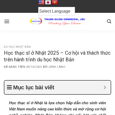
Chuyển
đến
nội
dung
DU HỌC NHẬT BẢN
Học thạc sĩ ở Nhật 2025 – Cơ hội và thách thức
trên hành trình du học Nhật Bản
ĐÃ ĐĂNG TRÊN
04/10/2025
BỞI
LÀNH LÀNH
Mục lục bài viết
Học thạc sĩ ở Nhật là lựa chọn hấp dẫn cho sinh viên
Việt Nam muốn nâng cao kiến thức và mở rộng cơ hội