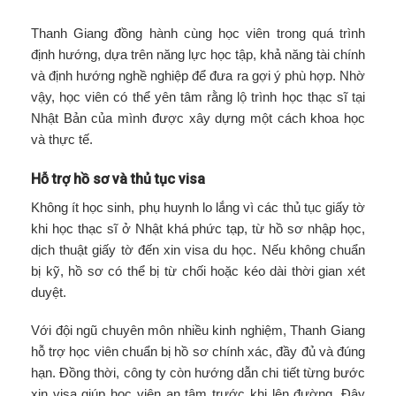
Thanh Giang đồng hành cùng học viên trong quá trình
định hướng, dựa trên năng lực học tập, khả năng tài chính
và định hướng nghề nghiệp để đưa ra gợi ý phù hợp. Nhờ
vậy, học viên có thể yên tâm rằng lộ trình học thạc sĩ tại
Nhật Bản của mình được xây dựng một cách khoa học
và thực tế.
Hỗ trợ hồ sơ và thủ tục visa
Không ít học sinh, phụ huynh lo lắng vì các thủ tục giấy tờ
khi học thạc sĩ ở Nhật khá phức tạp, từ hồ sơ nhập học,
dịch thuật giấy tờ đến xin visa du học. Nếu không chuẩn
bị kỹ, hồ sơ có thể bị từ chối hoặc kéo dài thời gian xét
duyệt.
Với đội ngũ chuyên môn nhiều kinh nghiệm, Thanh Giang
hỗ trợ học viên chuẩn bị hồ sơ chính xác, đầy đủ và đúng
hạn. Đồng thời, công ty còn hướng dẫn chi tiết từng bước
xin visa giúp học viên an tâm trước khi lên đường. Đây