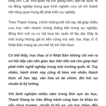
rộng lớn. Các mối quan hệ với giảng viên, bạn bè quốc tế
và đồng nghiệp trong quá trình nghiên cứu sẽ trở thành
nền tảng quan trọng để phát triển sự nghiệp.
Theo Thanh Giang, chính những kết nối này đã giúp nhiều
cựu học viên nhanh chóng thăng tiến trong sự nghiệp,
đồng thời mở ra cơ hội hợp tác quốc tế lâu dài. Đây là
một trong những giá trị bền vững mà việc học thạc sĩ ở
Nhật Bản mang lại cho thế hệ trẻ Việt Nam.
Có thể thấy, học thạc sĩ ở Nhật Bản không chỉ mở ra
cơ hội tiếp cận nền giáo dục tiên tiến mà còn giúp bạn
phát triển nghề nghiệp trong môi trường quốc tế. Tuy
nhiên, hành trình này cũng đi kèm với nhiều thách
thức về học tập, văn hóa và tài chính, đòi hỏi sự
chuẩn bị kỹ lưỡng.
Với kinh nghiệm nhiều năm trong lĩnh vực du học,
Thanh Giang tự hào đồng hành cùng bạn từ khâu tư
vấn chọn trường, chuẩn bị hồ sơ, xin học bổng đến