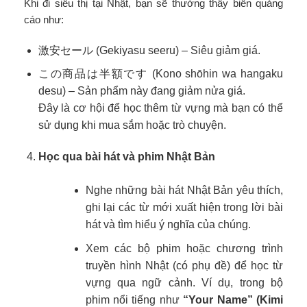
Khi đi siêu thị tại Nhật, bạn sẽ thường thấy biển quảng
cáo như:
激安セール (Gekiyasu seeru) – Siêu giảm giá.
この商品は半額です (Kono shōhin wa hangaku
desu) – Sản phẩm này đang giảm nửa giá.
Đây là cơ hội để học thêm từ vựng mà bạn có thể
sử dụng khi mua sắm hoặc trò chuyện.
Học qua bài hát và phim Nhật Bản
Nghe những bài hát Nhật Bản yêu thích,
ghi lại các từ mới xuất hiện trong lời bài
hát và tìm hiểu ý nghĩa của chúng.
Xem các bộ phim hoặc chương trình
truyền hình Nhật (có phụ đề) để học từ
vựng qua ngữ cảnh. Ví dụ, trong bộ
phim nổi tiếng như
“Your Name” (Kimi