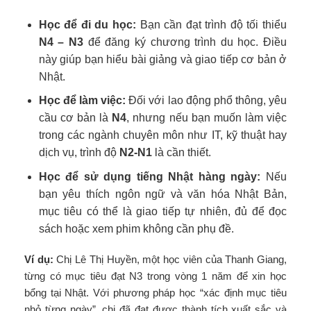
Học để đi du học:
Bạn cần đạt trình độ tối thiểu
N4 – N3
để đăng ký chương trình du học. Điều
này giúp bạn hiểu bài giảng và giao tiếp cơ bản ở
Nhật.
Học để làm việc:
Đối với lao động phổ thông, yêu
cầu cơ bản là
N4
, nhưng nếu bạn muốn làm việc
trong các ngành chuyên môn như IT, kỹ thuật hay
dịch vụ, trình độ
N2-N1
là cần thiết.
Học để sử dụng tiếng Nhật hàng ngày:
Nếu
bạn yêu thích ngôn ngữ và văn hóa Nhật Bản,
mục tiêu có thể là giao tiếp tự nhiên, đủ để đọc
sách hoặc xem phim không cần phụ đề.
Ví dụ:
Chị Lê Thị Huyền, một học viên của Thanh Giang,
từng có mục tiêu đạt N3 trong vòng 1 năm để xin học
bổng tại Nhật. Với phương pháp học “xác định mục tiêu
nhỏ từng ngày”, chị đã đạt được thành tích xuất sắc và