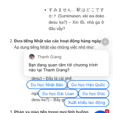
すみません、駅はどこです
か？ (Sumimasen, eki wa doko
desu ka?) – Xin lỗi, nhà ga ở
đâu vậy?
Đưa tiếng Nhật vào các hoạt động hàng ngày
Áp dụng tiếng Nhật vào những việc nhỏ như:
Thanh Giang
Nói tên đồ vật trong nhà bằng tiếng
Bạn đang quan tâm tới chương trình 
Nhật.
nào tại Thanh Giang? 
Ví dụ:
これは椅子です (Kore wa isu
desu) – Đây là cái ghế.
Du học Nhật Bản
Du học Hàn Quốc
Tự hỏi và trả lời những câu cơ bản hàng
Du học Đài Loan
Du học Đức
ngày, như: 今何時ですか？(Ima nanji
desu ka?) – Bây giờ là mấy giờ?
Xuất khẩu lao động
1
Phản xạ giao tiếp trong mọi tình huống