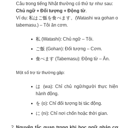
Câu trong tiếng Nhật thường có thứ tự như sau:
Chủ ngữ + Đối tượng + Động từ
.
Ví dụ: 私はご飯を食べます。(Watashi wa gohan o
tabemasu.) – Tôi ăn cơm.
私 (Watashi): Chủ ngữ – Tôi.
ご飯 (Gohan): Đối tượng – Cơm.
食べます (Tabemasu): Động từ – Ăn.
Một số trợ từ thường gặp:
は (wa): Chỉ chủ ngữ/người thực hiện
hành động.
を (o): Chỉ đối tượng bị tác động.
に (ni): Chỉ nơi chốn hoặc thời gian.
Nguyên tắc quan trọng khi học ngữ pháp cơ