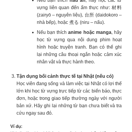
Nếu bạn thích
nấu ăn
, hãy học các từ
vựng liên quan đến ẩm thực như: 材料
(zairyō – nguyên liệu), 台所 (daidokoro –
nhà bếp), hoặc 煮る (niru – nấu).
Nếu bạn thích
anime hoặc manga
, hãy
học từ vựng qua nội dung phim hoạt
hình hoặc truyện tranh. Bạn có thể ghi
lại những câu thoại ngắn hoặc cảm xúc
nhân vật và thực hành theo.
Tận dụng bối cảnh thực tế tại Nhật (nếu có)
Học viên đang sống và làm việc tại Nhật có lợi thế
lớn khi học từ vựng trực tiếp từ các biển báo, thực
đơn, hoặc trong giao tiếp thường ngày với người
bản xứ. Hãy ghi lại những từ bạn chưa biết và tra
cứu ngay sau đó.
Ví dụ: