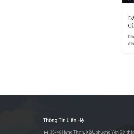
Dâ
Cù
Dâ
đến
Thông Tin Liên Hệ
30/46 Hưng Thịnh, X2A, phường Yên Sở, thàn