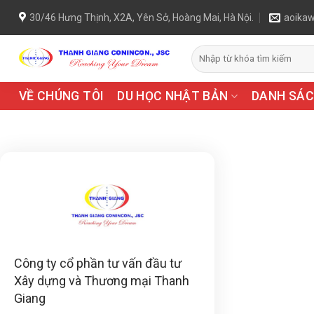
Chuyển
30/46 Hưng Thịnh, X2A, Yên Sở, Hoàng Mai, Hà Nội.
aoika
đến
nội
dung
VỀ CHÚNG TÔI
DU HỌC NHẬT BẢN
DANH SÁC
Công ty cổ phần tư vấn đầu tư
Xây dựng và Thương mại Thanh
Giang