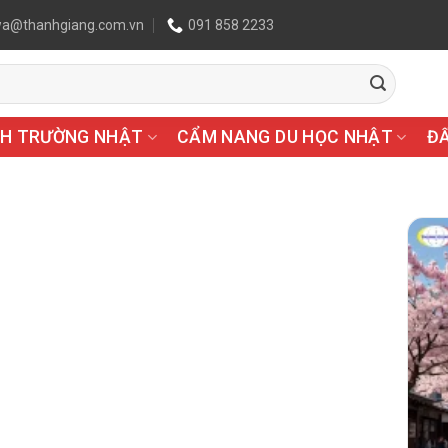
wa@thanhgiang.com.vn
091 858 2233
H TRƯỜNG NHẬT
CẨM NANG DU HỌC NHẬT
Đ